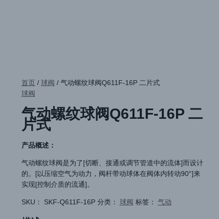
首页
/
球阀
/ 气动螺纹球阀Q611F-16P 二片式
球阀
气动螺纹球阀Q611F-16P 二
片式
产品概述：
气动螺纹球阀是为了[切断、接通或调节管道中的流体]而设计
的。[以压缩空气为动力，阀杆带动球体在阀体内转动90°]来
实现[控制介质的流通]。
SKU：
SKF-Q611F-16P
分类：
球阀
标签：
气动