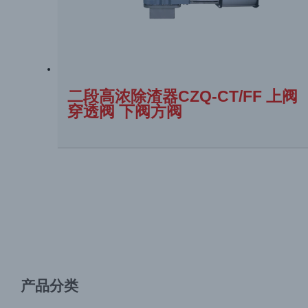
二段高浓除渣器CZQ-CT/FF 上阀
穿透阀 下阀方阀
产品分类