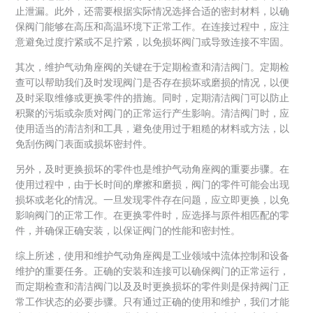
止泄漏。此外，还需要根据实际情况选择合适的密封材料，以确
保阀门能够在高压和高温环境下正常工作。在连接过程中，应注
意避免过度拧紧或不足拧紧，以免损坏阀门或导致连接不牢固。
其次，维护气动角座阀的关键在于定期检查和清洁阀门。定期检
查可以帮助我们及时发现阀门是否存在损坏或磨损的情况，以便
及时采取维修或更换零件的措施。同时，定期清洁阀门可以防止
积聚的污垢或杂质对阀门的正常运行产生影响。清洁阀门时，应
使用适当的清洁剂和工具，避免使用过于粗糙的材料或方法，以
免刮伤阀门表面或损坏密封件。
另外，及时更换损坏的零件也是维护气动角座阀的重要步骤。在
使用过程中，由于长时间的摩擦和磨损，阀门的零件可能会出现
损坏或老化的情况。一旦发现零件存在问题，应立即更换，以免
影响阀门的正常工作。在更换零件时，应选择与原件相匹配的零
件，并确保正确安装，以保证阀门的性能和密封性。
综上所述，使用和维护气动角座阀是工业领域中流体控制和设备
维护的重要任务。正确的安装和连接可以确保阀门的正常运行，
而定期检查和清洁阀门以及及时更换损坏的零件则是保持阀门正
常工作状态的必要步骤。只有通过正确的使用和维护，我们才能