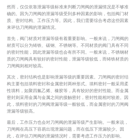
然而，仅仅依靠泄漏等级标准来判断刀闸阀的泄漏情况是不够准
确的。因为刀闸阀的泄漏等级受到多种因素的影响，包括阀门材
质、密封结构、工作压力等。因此，我们需要综合考虑这些因素
来评估刀闸阀的泄漏情况。
首先，阀门材质对泄漏等级有着重要影响。一般来说，刀闸阀的
材质可以分为铸铁、碳钢、不锈钢等。不同材质的阀门具有不同
的密封性能，因此泄漏等级也会有所不同。一般来说，不锈钢材
质的刀闸阀具有较好的密封性能，泄漏等级较低，而铸铁材质的
刀闸阀则相对较高。
其次，密封结构也是影响泄漏等级的重要因素。刀闸阀的密封结
构主要包括填料密封和金属密封两种形式。填料密封一般采用柔
性填料，如聚四氟乙烯、橡胶等，具有较好的密封性能。而金属
密封则采用金属与金属之间的接触密封，密封性能相对较差。因
此，填料密封的刀闸阀泄漏等级一般较低，而金属密封的刀闸阀
泄漏等级较高。
最后，工作压力也会对刀闸阀的泄漏等级产生影响。一般来说，
刀闸阀在高压下容易出现泄漏问题，而在低压下泄漏较少。因
此，在评估刀闸阀的泄漏情况时，需要考虑工作压力的影响。