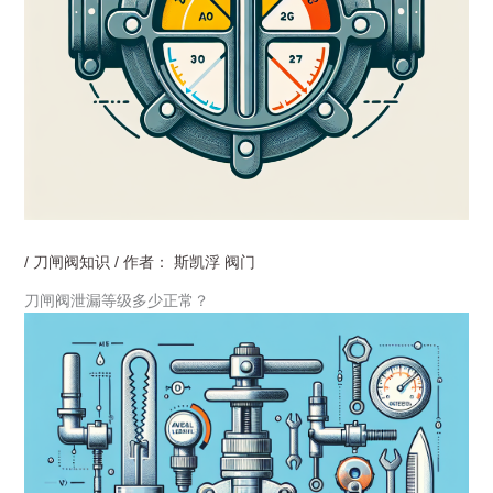
/
刀闸阀知识
/ 作者：
斯凯浮 阀门
刀闸阀泄漏等级多少正常？