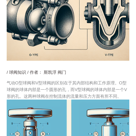
/
球阀知识
/ 作者：
斯凯浮 阀门
气动O型球阀和V型球阀的区别在于其内部结构和工作原理。O型
球阀的球体内部是一个圆形的孔，而V型球阀的球体内部是一个V
形的孔。这两种球阀在控制流体的流量和压力方面有所不同。