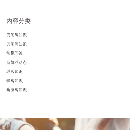
内容分类
刀闸阀知识
刀闸阀知识
常见问答
斯凯浮动态
球阀知识
蝶阀知识
角座阀知识