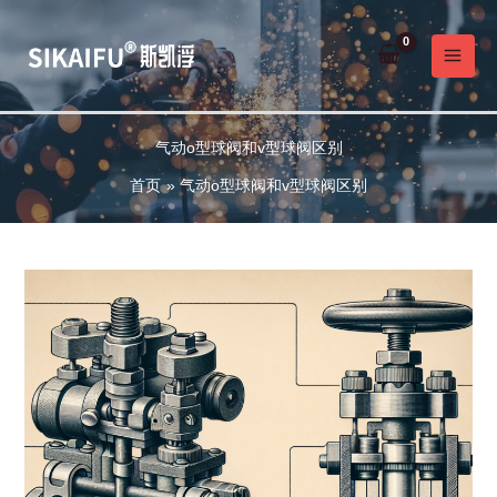
跳
至
内
容
气动o型球阀和v型球阀区别
首页
气动o型球阀和v型球阀区别