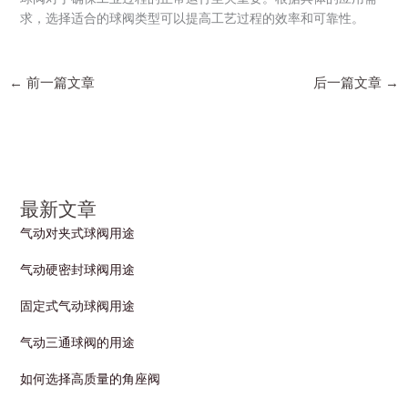
求，选择适合的球阀类型可以提高工艺过程的效率和可靠性。
←
前一篇文章
后一篇文章
→
最新文章
气动对夹式球阀用途
气动硬密封球阀用途
固定式气动球阀用途
气动三通球阀的用途
如何选择高质量的角座阀